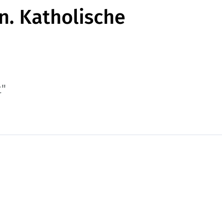
on. Katholische
t"