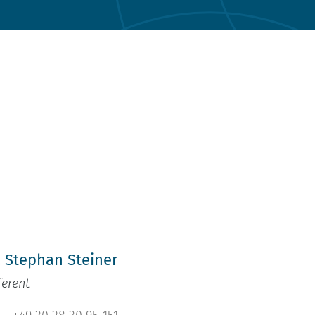
h
. Stephan Steiner
ferent