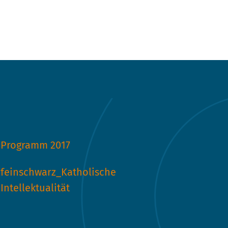
Programm 2017
feinschwarz_Katholische
Intellektualität