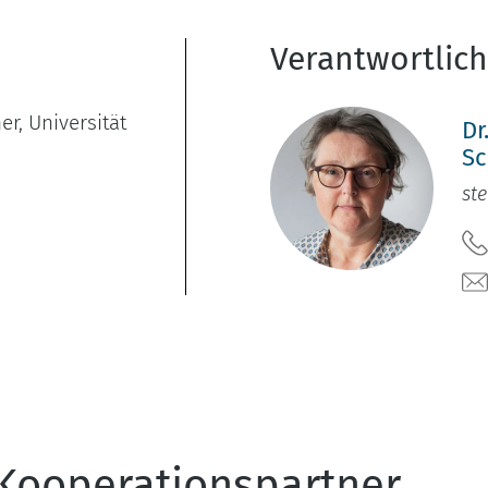
Verantwortlic
er, Universität
Dr
Sc
ste
Kooperationspartner