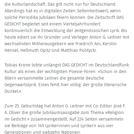
die Kulturlandschaft. Das gilt nicht nur für Deutschland.
Allerdings hat es in digitalen Zeiten Seltenheitswert, wenn
solche Periodika Jubiläen feiern können. Die Zeitschrift DAS
GEDICHT begleitet seit einem Vierteljahrhundert
kontinuierlich die Entwicklung der zeitgenössischen Lyrik. Bis
heute ediert sie ihr Gründer und Verleger Anton G. Leitner mit
wechselnden Mitherausgebern wie Friedrich Ani, Kerstin
Hensel, Hellmuth Opitz und Matthias Politycki.
Tobias Krone lobte unlängst DAS GEDICHT im Deutschlandfunk
Kultur als eines der wichtigsten Poesie-Foren: »Schon in den
90ern versammelte Leitner die gesamte deutsche
Gegenwartslyrik. Eines fehlt hier völlig: der große literarische
Dünkel.«
Zum 25. Geburtstag hat Anton G. Leitner mit Co-Editor José F.
A. Oliver die große Jubiläumsausgabe zum Thema »Religion
im Gedicht « zusammengestellt. Auf 224 Seiten versammeln
sie Beiträge von 145 Lyrikerinnen und Lyrikern aus vier
Generationen und siebzehn Nationen.