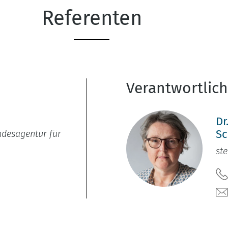
Referenten
Verantwortlic
Dr
Sc
ndesagentur für
ste