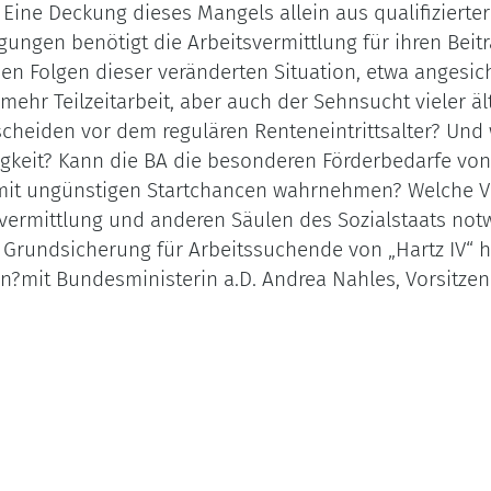
ine Deckung dieses Mangels allein aus qualifizierte
ngen benötigt die Arbeitsvermittlung für ihren Beitr
hen Folgen dieser veränderten Situation, etwa angesic
r Teilzeitarbeit, aber auch der Sehnsucht vieler ä
heiden vor dem regulären Renteneintrittsalter? Und w
sigkeit? Kann die BA die besonderen Förderbedarfe vo
it ungünstigen Startchancen wahrnehmen? Welche V
tsvermittlung und anderen Säulen des Sozialstaats n
 Grundsicherung für Arbeitssuchende von „Hartz IV“ h
en?mit Bundesministerin a.D. Andrea Nahles, Vorsitze