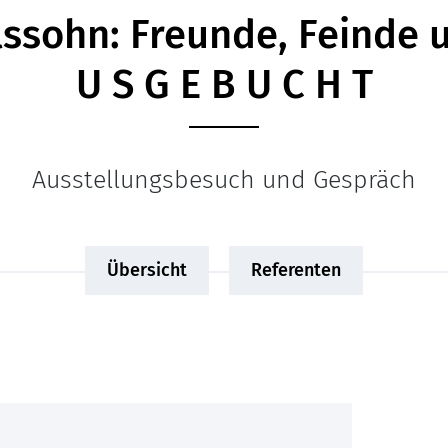
sohn: Freunde, Feinde u
U S G E B U C H T
Ausstellungsbesuch und Gespräch
Übersicht
Referenten