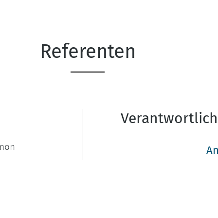
Referenten
Verantwortlic
imon
An