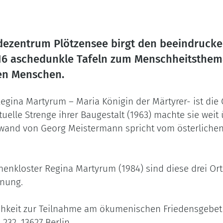
dezentrum Plötzensee birgt den beeindrucke
), 16 aschedunkle Tafeln zum Menschheitsthe
ten Menschen.
egina Martyrum – Maria Königin der Märtyrer- ist die
tuelle Strenge ihrer Baugestalt (1963) machte sie wei
wand von Georg Meistermann spricht vom österlichen
kloster Regina Martyrum (1984) sind diese drei Orte
hnung.
ichkeit zur Teilnahme am ökumenischen Friedensgebet
32, 13627 Berlin.