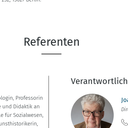
Referenten
Verantwortlic
ologin, Professorin
Jo
e und Didaktik an
Dir
e für Sozialwesen,
Kunsthistorikerin,