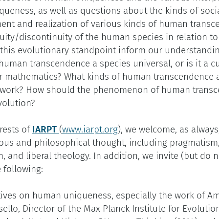
niqueness, as well as questions about the kinds of soci
ent and realization of various kinds of human trans
uity/discontinuity of the human species in relation t
 this evolutionary standpoint inform our understand
human transcendence a species universal, or is it a c
 or mathematics? What kinds of human transcendence a
amework? How should the phenomenon of human trans
volution?
erests of
IARPT
(
www.iarpt.org
), we welcome, as always
ious and philosophical thought, including pragmatism
, and liberal theology. In addition, we invite (but do n
 following:
ctives on human uniqueness, especially the work of A
llo, Director of the Max Planck Institute for Evolutio