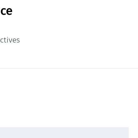
nce
ctives