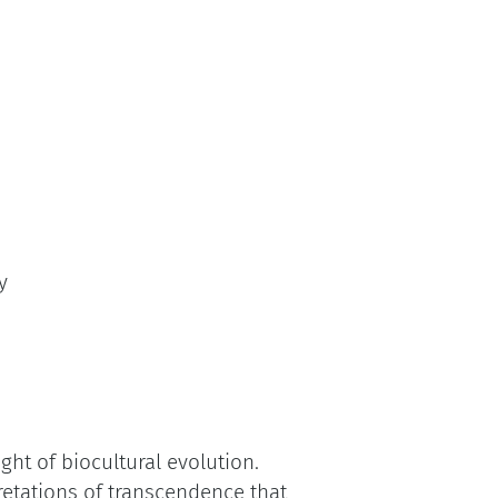
y
ht of biocultural evolution.
retations of transcendence that