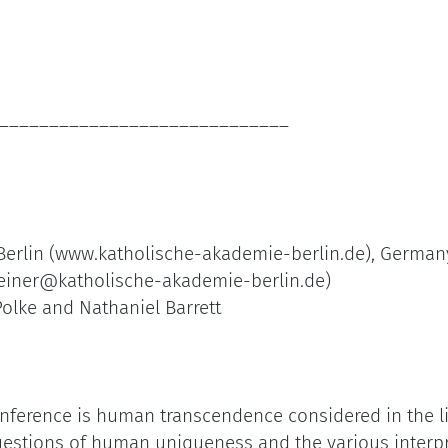
______________________________
 Berlin (www.katholische-akademie-berlin.de), German
Steiner@katholische-akademie-berlin.de)
olke and Nathaniel Barrett
nference is human transcendence considered in the lig
questions of human uniqueness and the various interp