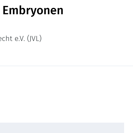
n Embryonen
ht e.V. (JVL)