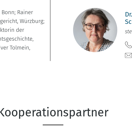
r, Bonn; Rainer
Dr
ericht, Würzburg;
Sc
ktorin der
ste
htsgeschichte,
iver Tolmein,
Kooperationspartner