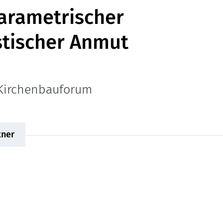
arametrischer
stischer Anmut
 Kirchenbauforum
tner