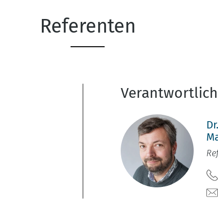
Referenten
Verantwortlic
Dr
M
Re