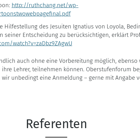
toon:
http://ruthchang.net/wp-
rtoonstwowebpagefinal.pdf
ie Hilfestellung des Jesuiten Ignatius von Loyola, Bed
n seiner Entscheidung zu berücksichtigen, erklärt Prof
.com/watch?v=zaDbz9ZAgwU
ändlich auch ohne eine Vorbereitung möglich, ebenso
e ihre Lehrer, teilnehmen können. Oberstufenforum b
n wir unbedingt eine Anmeldung – gerne mit Angabe v
Referenten