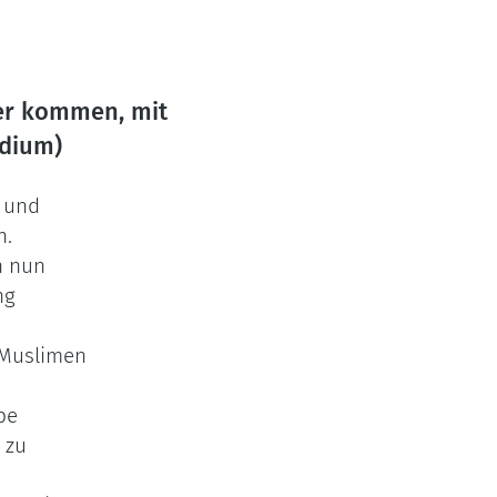
der kommen, mit
udium)
e und
n.
n nun
ng
t Muslimen
be
 zu