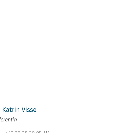
h
. Katrin Visse
ferentin