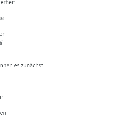
erheit
se
nen
ng
innen es zunächst
ur
men