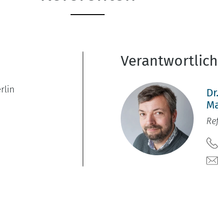
Verantwortlic
rlin
Dr
M
Re