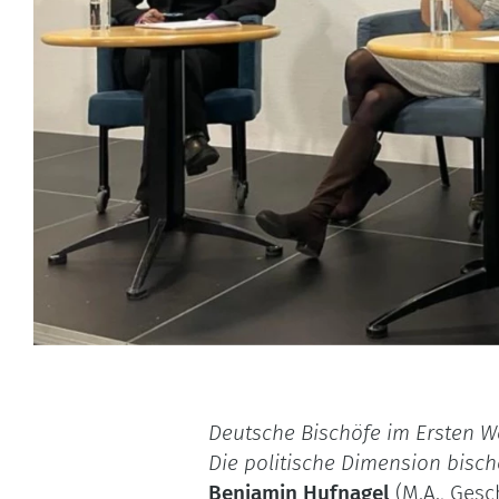
Deutsche Bischöfe im Ersten We
Die politische Dimension bisc
Benjamin Hufnagel
(M.A., Gesc