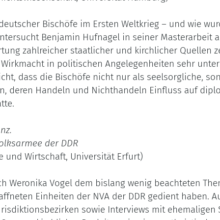
deutscher Bischöfe im Ersten Weltkrieg – und wie wur
ersucht Benjamin Hufnagel in seiner Masterarbeit a
ung zahlreicher staatlicher und kirchlicher Quellen ze
e Wirkmacht in politischen Angelegenheiten sehr unt
icht, dass die Bischöfe nicht nur als seelsorgliche, so
 deren Handeln und Nichthandeln Einfluss auf dipl
tte.
nz.
Volksarmee der DDR
e und Wirtschaft, Universität Erfurt)
sich Weronika Vogel dem bislang wenig beachteten The
waffneten Einheiten der NVA der DDR gedient haben. A
urisdiktionsbezirken sowie Interviews mit ehemaligen