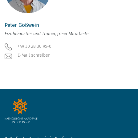
Peter Gößwein
Erzählkünstler und Trainer, freier Mitarbeiter
+49 30 28 30 95-0
E-Mail schreiben