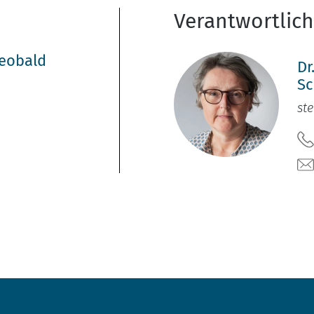
Verantwortlic
heobald
Dr
Sc
ste