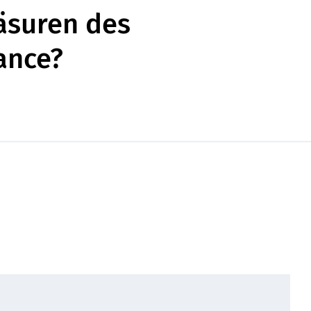
äsuren des
ance?