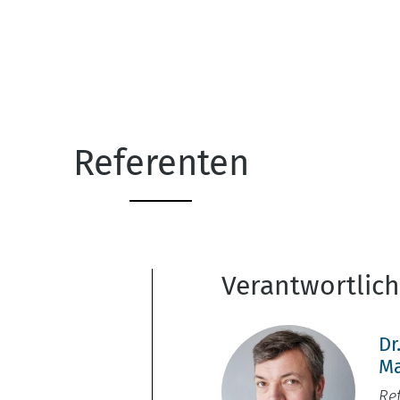
Referenten
Verantwortlic
Dr
M
Re