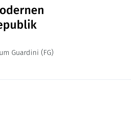
modernen
epublik
um Guardini (FG)