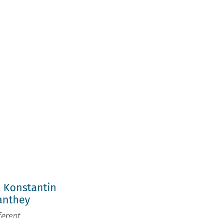
h
. Konstantin
anthey
ferent