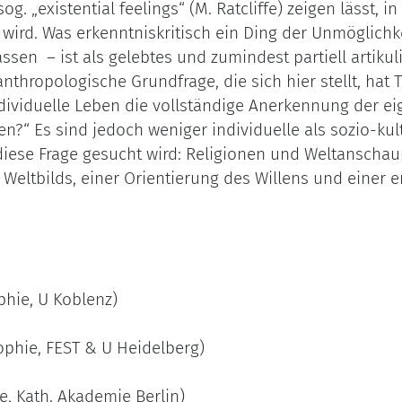
sog. „existential feelings“ (M. Ratcliffe) zeigen lässt,
ird. Was erkenntniskritisch ein Ding der Unmöglichke
sen – ist als gelebtes und zumindest partiell artikulie
thropologische Grundfrage, die sich hier stellt, hat 
individuelle Leben die vollständige Anerken­nung der 
n?“ Es sind jedoch weniger individuelle als sozio-ku
 diese Frage gesucht wird: Religionen und Weltanscha
Weltbilds, einer Orientierung des Willens und einer
phie, U Koblenz)
ophie, FEST & U Heidelberg)
e, Kath. Akademie Berlin)