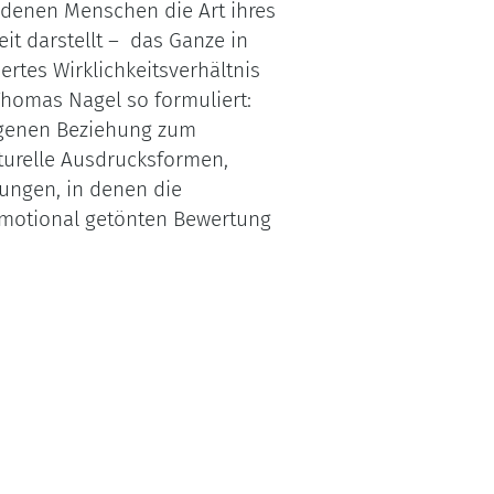
 in denen Menschen die Art ihres
it darstellt –
das Ganze in
rtes Wirklichkeits­verhältnis
Thomas Nagel so formuliert:
eigenen Beziehung zum
lturelle Ausdrucksformen,
uungen, in denen die
 emotional getönten Bewertung