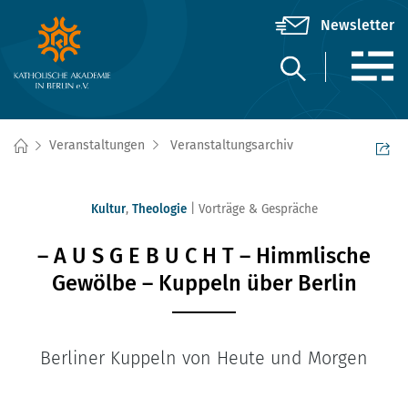
Veranstaltungen
Veranstaltungsarchiv
Kultur
,
Theologie
Vorträge & Gespräche
– A U S G E B U C H T – Himmlische
Gewölbe – Kuppeln über Berlin
Berliner Kuppeln von Heute und Morgen