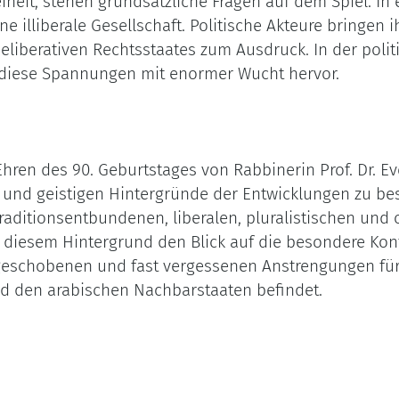
eiheit, stehen grundsätzliche Fragen auf dem Spiel. I
e illiberale Gesellschaft. Politische Akteure bringen i
liberativen Rechtsstaates zum Ausdruck. In der politis
n diese Spannungen mit enormer Wucht hervor.
hren des 90. Geburtstages von Rabbinerin Prof. Dr. 
und geistigen Hintergründe der Entwicklungen zu besp
raditionsentbundenen, liberalen, pluralistischen und 
r diesem Hintergrund den Blick auf die besondere Konfl
ufgeschobenen und fast vergessenen Anstrengungen für
d den arabischen Nachbarstaaten befindet.