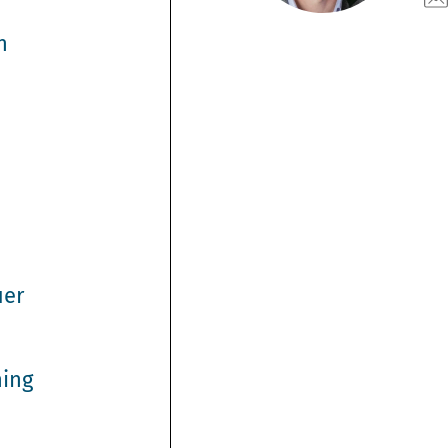
h
uer
ning