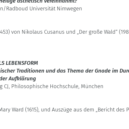
Heilige ästhetisch vereinnahmt?
uven/Radboud Universität Nimwegen
1453) von Nikolaus Cusanus und „Der große Wald“ (19
ALS LEBENSFORM
scher Traditionen und das Thema der Gnade im Durc
der Aufklärung
urg CJ, Philosophische Hochschule, München
 Mary Ward (1615), und Auszüge aus dem „Bericht des P