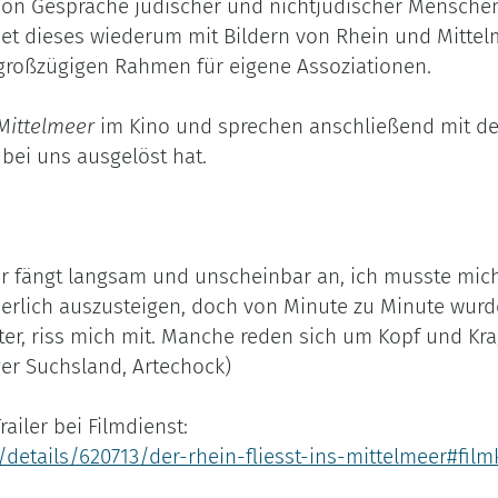
vnon Gespräche jüdischer und nichtjüdischer Mensche
 dieses wiederum mit Bildern von Rhein und Mittelm
großzügigen Rahmen für eigene Assoziationen.
 Mittelmeer
im Kino und sprechen anschließend mit de
 bei uns ausgelöst hat.
 Er fängt langsam und unscheinbar an, ich musste mich
nerlich auszusteigen, doch von Minute zu Minute wurde
iter, riss mich mit. Manche reden sich um Kopf und Kra
ger Suchsland, Artechock)
ailer bei Filmdienst:
details/620713/der-rhein-fliesst-ins-mittelmeer#filmk